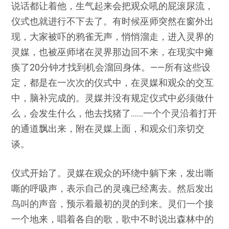
说话都让着他，生气起来会把观众吼的屁滚尿流，
仪式也就进行不下去了。有时候巫师突然在窗外出
现，大家被吓的鸦雀无声，悄悄溜走，进入灵界的
灵媒，也被巫师堵在灵界那边回不来，在现实中瘫
痪了20分钟才找到机会溜回身体。——所有这些设
定，都是在一次次的仪式中，在灵媒和观众的交互
中，脑补完成的。灵媒并没有规定仪式中必须做什
么，会发生什么，他去找猪了……一个个灵沿着打开
的通道飘出来，附在灵媒上面，和观众们亲切交
谈。
仪式开始了。灵媒在观众的环绕中躺下来，发出嘶
嘶的呼吸声，表示自己的灵魂已经离去。然后发出
鸟叫的声音，预示着最初的灵的到来。灵们一个接
一个地来，唱着各自的歌，歌中不时说出森林中的