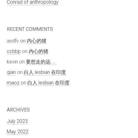
Conrad of anthropology
RECENT COMMENTS
asdfv
on
内心的猪
ccbbp
on
内心的猪
kevin
on
要想走的远……
qian
on
白人 lesbian 在印度
maoz
on
白人 lesbian 在印度
ARCHIVES
July 2023
May 2022