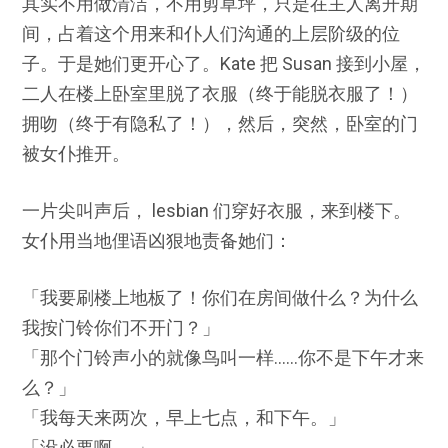
其实不用做清洁，不用剪草坪，只是在主人离开期
间，占着这个用来和仆人们沟通的上层阶级的位
子。于是她们更开心了。Kate 把 Susan 接到小屋，
二人在楼上卧室里脱了衣服（终于能脱衣服了！）
拥吻（终于有隐私了！），然后，突然，卧室的门
被女仆推开。
一片尖叫声后， lesbian 们穿好衣服，来到楼下。
女仆用当地俚语凶狠地责备她们：
「我要刷楼上地板了！你们在房间做什么？为什么
我按门铃你们不开门？」
「那个门铃声小的就像鸟叫一样……你不是下午才来
么？」
「我每天来两次，早上七点，和下午。」
「没必要啊……」