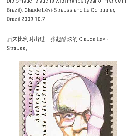
Diplomatic relations with France (year of France in
Brazil): Claude Lévi-Strauss and Le Corbusier,
Brazil 2009.10.7
后来比利时出过一张超酷炫的 Claude Lévi-
Strauss。