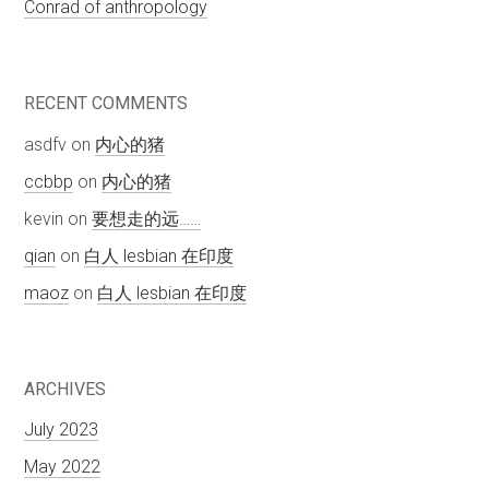
Conrad of anthropology
RECENT COMMENTS
asdfv
on
内心的猪
ccbbp
on
内心的猪
kevin
on
要想走的远……
qian
on
白人 lesbian 在印度
maoz
on
白人 lesbian 在印度
ARCHIVES
July 2023
May 2022