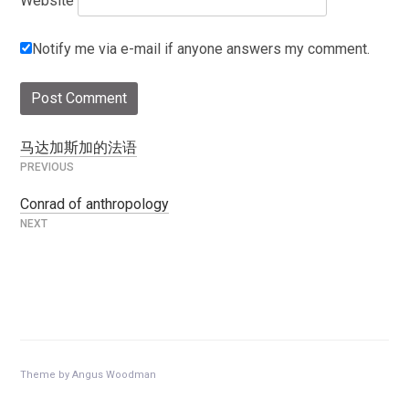
Website
Notify me via e-mail if anyone answers my comment.
马达加斯加的法语
Post
navigation
Conrad of anthropology
Theme by
Angus Woodman